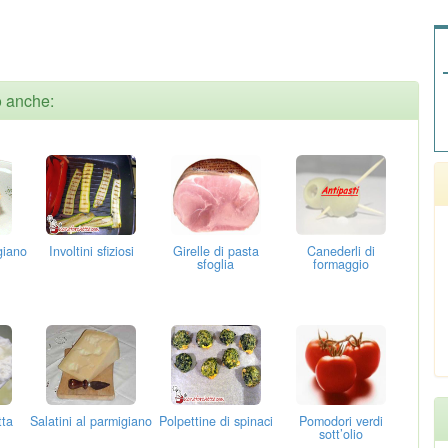
o anche:
giano
Involtini sfiziosi
Girelle di pasta
Canederli di
sfoglia
formaggio
tta
Salatini al parmigiano
Polpettine di spinaci
Pomodori verdi
sott’olio