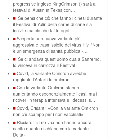
progressive inglese KingCrimson () sarà al
festival di Austin in Texas con…
■
Se pensi che ciò che fanno i cinesi durante
il Festival di Yulin della carne di cane sia
incivile ma ciò che fai tu ogni…
■
Scoperta una nuova variante più
aggressiva e trasmissibile del virus Hiv. "Non
è un'emergenza di sanità pubblica -…
■
Se ci andava quest uomo qua a Sanremo,
lo vinceva in carrozza il Festival
■
Covid, la variante Omicron avrebbe
raggiunto l'Antartide omicron
■
Con la variante Omicron stanno
aumentando esponenzialmente i casi, ma i
ricoveri in terapia intensiva e i decessi s…
■
Covid, Crisanti: «Con la variante Omicron
non c’è scampo per i non vaccinati»
■
Ricciardi: «I no-vax non hanno ancora
capito quanto rischiano con la variante
Delta»