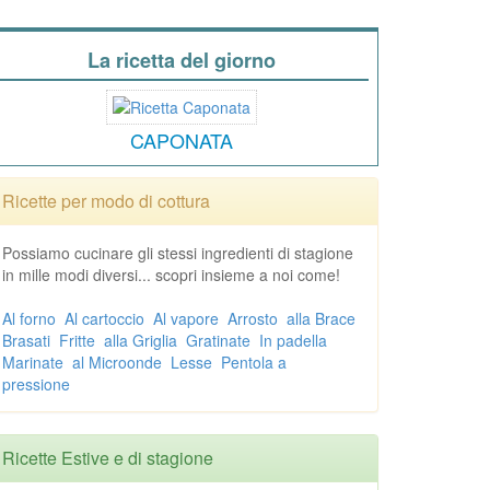
La ricetta del giorno
CAPONATA
Ricette per modo di cottura
Possiamo cucinare gli stessi ingredienti di stagione
in mille modi diversi... scopri insieme a noi come!
Al forno
Al cartoccio
Al vapore
Arrosto
alla Brace
Brasati
Fritte
alla Griglia
Gratinate
In padella
Marinate
al Microonde
Lesse
Pentola a
pressione
Ricette Estive e di stagione