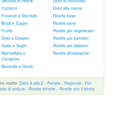
Secondi di Pesce
Dolci al cioccolato
Contorni
Dolci alla crema
Focacce e Sformati
Ricette base
Brodi e Zuppe
Ricette sane
Frutta
Ricette per vegetariani
Dolci e Dessert
Ricette per bambini
Salse e Sughi
Ricette per diabetci
Marmellate e
Ricette afrodisiache
Conserve
Bevande e Gelati
ltre
ricette
:
Dalla A alla Z
-
Portate
-
Regionali
-
Per
odo di cottura
-
Ricette etniche
-
Ricette con il bimby