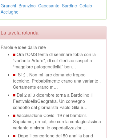
Granchi
Branzino
Capesante
Sardine
Cefalo
Acciughe
La tavola rotonda
Parole e idee dalla rete
■
Ora l’OMS tenta di seminare fobia con la
“variante Arturo”, di cui riferisce sospetta
“maggiore patogeneticità” ben…
■
Si :) . Non mi fare domande troppo
tecniche. Probabilmente erano una variante .
Certamente erano m…
■
Dal 2 al 3 dicembre torna a Bardolino il
FestivaldellaGeografia. Un convegno
condotto dal giornalista Paolo Gila e…
■
Vaccinazione Covid_19 nei bambini.
Sappiamo, ormai, che con la contagiosissima
variante omicron le ospedalizzazion…
■
Dopo il concertone dei 50 anni la band