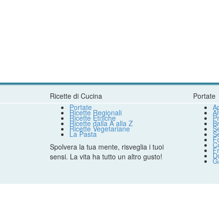
Ricette di Cucina
Portate
Portate
Ap
Ricette Regionali
An
Ricette Etniche
Pr
Ricette dalla A alla Z
B
Ricette Vegetariane
S
La Pasta
S
F
Co
Spolvera la tua mente, risveglia i tuoi
Fr
Do
sensi. La vita ha tutto un altro gusto!
G