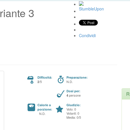
riante 3
Condividi
Difficoltá:
Preparazione:
/5
N.D.
2
Dosi per:
R
persone
4
Calorie a
Giudizio:
Voto: 0
porzione:
Votanti: 0
N.D.
Media: 0/5