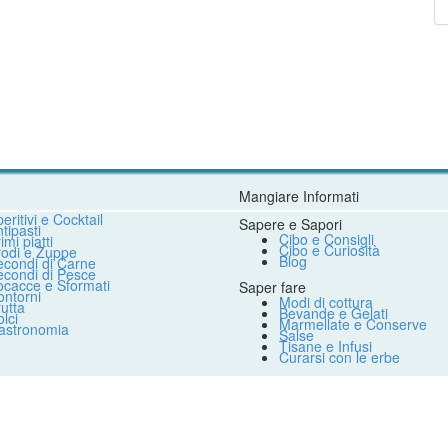
Mangiare Informati
eritivi e Cocktail
Sapere e Sapori
tipasti
Cibo e Consigli
imi piatti
Cibo e Curiosità
rodi e Zuppe
Blog
econdi di Carne
econdi di Pesce
ocacce e Sformati
Saper fare
ntorni
Modi di cottura
utta
Bevande e Gelati
lci
Marmellate e Conserve
astronomia
Salse
Tisane e Infusi
Curarsi con le erbe