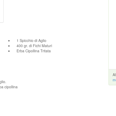
1 Spicchio di Aglio
400 gr. di Fichi Maturi
Erba Cipollina Tritata
A
m
glio.
a cipollina