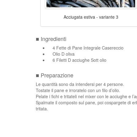
Acciugata estiva - variante 3
■ Ingredienti
4 Fette di Pane Integrale Casereccio
Olio D oliva
6 Filetti D acciughe Sott olio
■ Preparazione
Le quantità sono da intendersi per 4 persone.
Tostate il pane e irroratelo con un filo d’olio.
Pelate i fichi e tritateli nel mixer con le acciughe e l’a
Spalmate il composto sul pane, poi cospargete di erb
tritata.