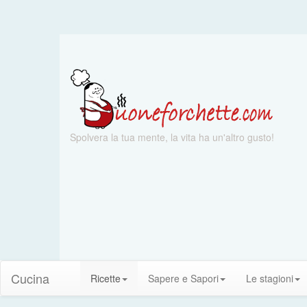
Spolvera la tua mente, la vita ha un'altro gusto!
Cucina
Ricette
Sapere e Sapori
Le stagioni