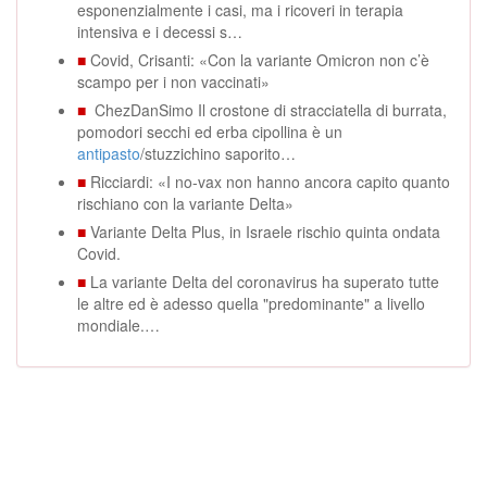
esponenzialmente i casi, ma i ricoveri in terapia
intensiva e i decessi s…
■
Covid, Crisanti: «Con la variante Omicron non c’è
scampo per i non vaccinati»
■
ChezDanSimo Il crostone di stracciatella di burrata,
pomodori secchi ed erba cipollina è un
antipasto
/stuzzichino saporito…
■
Ricciardi: «I no-vax non hanno ancora capito quanto
rischiano con la variante Delta»
■
Variante Delta Plus, in Israele rischio quinta ondata
Covid.
■
La variante Delta del coronavirus ha superato tutte
le altre ed è adesso quella "predominante" a livello
mondiale.…