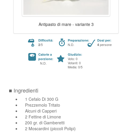
Antipasto di mare - variante 3
Difficoltá:
Preparazione:
Dosi per:
/5
N.D.
persone
2
4
Calorie a
Giudizio:
Voto: 0
porzione:
Votanti: 0
N.D.
Media: 0/5
■ Ingredienti
1 Cefalo Di 300 G
Prezzemolo Tritato
Alcuni di Capperi
2 Fettine di Limone
200 gr. di Gamberetti
2 Moscardini (piccoli Polipi)