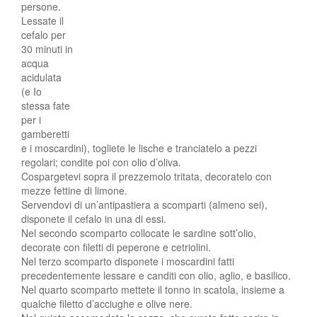
persone.
Lessate il
cefalo per
30 minuti in
acqua
acidulata
(e Io
stessa fate
per i
gamberetti
e i moscardini), togliete le lische e tranciatelo a pezzi
regolari; condite poi con olio d’oliva.
Cospargetevi sopra il prezzemolo tritata, decoratelo con
mezze fettine di limone.
Servendovi di un’antipastiera a scomparti (almeno sei),
disponete il cefalo in una di essi.
Nel secondo scomparto collocate le sardine sott’olio,
decorate con filetti di peperone e cetriolini.
Nel terzo scomparto disponete i moscardini fatti
precedentemente lessare e canditi con olio, aglio, e basilico.
Nel quarto scomparto mettete il tonno in scatola, insieme a
qualche filetto d’acciughe e olive nere.