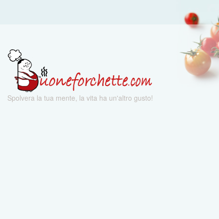
Spolvera la tua mente, la vita ha un'altro gusto!