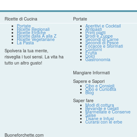
Ricette di Cucina
Portate
Portate
Aperitivi e Cocktail
Ricette Regionali
Antipasti
Ricette Etniche
Primi piatti
Ricette dalla A alla Z
Brodi e Zuppe
Ricette Vegetariane
Secondi di Carne
La Pasta
Secondi di Pesce
Focacce e Sformati
Contorni
Spolvera la tua mente,
Frutta
Dolci
risveglia i tuoi sensi. La vita ha
Gastronomia
tutto un altro gusto!
Mangiare Informati
Sapere e Sapori
Cibo e Consigli
Cibo e Curiosità
Blog
Saper fare
Modi di cottura
Bevande e Gelati
Marmellate e Conserve
Salse
Tisane e Infusi
Curarsi con le erbe
Buoneforchette.com