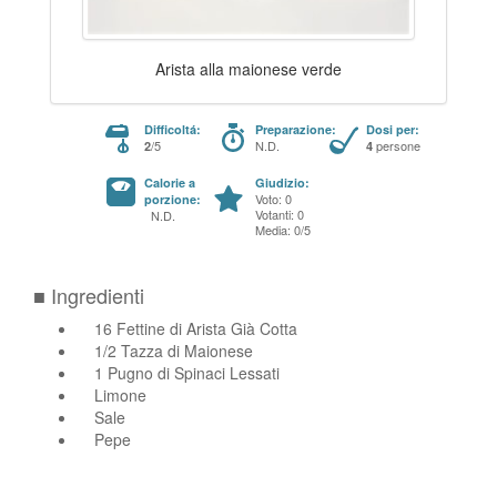
Arista alla maionese verde
Difficoltá:
Preparazione:
Dosi per:
/5
N.D.
persone
2
4
Calorie a
Giudizio:
Voto: 0
porzione:
Votanti: 0
N.D.
Media: 0/5
■ Ingredienti
16 Fettine di Arista Già Cotta
1/2 Tazza di Maionese
1 Pugno di Spinaci Lessati
Limone
Sale
Pepe