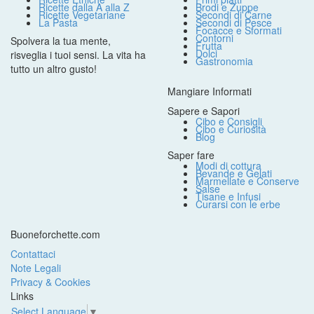
Ricette dalla A alla Z
Brodi e Zuppe
Ricette Vegetariane
Secondi di Carne
La Pasta
Secondi di Pesce
Focacce e Sformati
Contorni
Spolvera la tua mente,
Frutta
Dolci
risveglia i tuoi sensi. La vita ha
Gastronomia
tutto un altro gusto!
Mangiare Informati
Sapere e Sapori
Cibo e Consigli
Cibo e Curiosità
Blog
Saper fare
Modi di cottura
Bevande e Gelati
Marmellate e Conserve
Salse
Tisane e Infusi
Curarsi con le erbe
Buoneforchette.com
Contattaci
Note Legali
Privacy & Cookies
Links
Select Language
▼