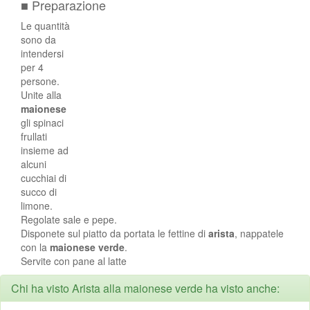
■ Preparazione
Le quantità
sono da
intendersi
per 4
persone.
Unite alla
maionese
gli spinaci
frullati
insieme ad
alcuni
cucchiai di
succo di
limone.
Regolate sale e pepe.
Disponete sul piatto da portata le fettine di
arista
, nappatele
con la
maionese
verde
.
Servite con pane al latte
Chi ha visto Arista alla maionese verde ha visto anche: