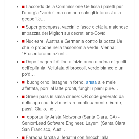
■
L’accordo della Commissione Ue fissa i paletti per
l’energia "verde", ma contano solo gli interessi e la
geopolitic…
■
Super greenpass, vaccini e fasce d'età: la maionese
impazzita dei Migliori sui decreti anti-Covid
■
Nucleare, Austria e Germania contro la bozza Ue
che lo propone nella tassonomia verde. Vienna:
“Presenteremo azioni…
■
Dopo i bagordi di fine e inizio anno e prima di quelli
dell'epifania, Vellutata di broccoli, verde bianco e un
po'd…
■
buongiorno. lasagne in forno,
arista
alle mele
affettata, porri al latte pronti, funghi ripieni pure…
■
Green pass in salsa cinese: QR code generato da
delle app che devi mostrare continuamente. Verde,
passi. Giallo, no…
■
opportunity Arista Networks (Santa Clara, CA) -
Senior/Lead Software Engineer, Layer1 (Santa Clara,
San Francisco, Austi…
■
Faraona farcita ai fegatini con finocchi alla