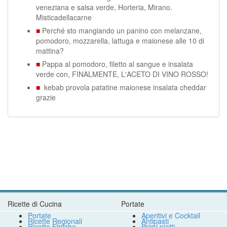
veneziana e salsa verde, Horteria, Mirano.
Misticadellacarne
■
Perché sto mangiando un panino con melanzane,
pomodoro, mozzarella, lattuga e maionese alle 10 di
mattina?
■
Pappa al pomodoro, filetto al sangue e insalata
verde con, FINALMENTE, L'ACETO DI VINO ROSSO!
■
kebab provola patatine maionese insalata cheddar
grazie
Ricette di Cucina
Portate
Portate
Aperitivi e Cocktail
Ricette Regionali
Antipasti
Ricette Etniche
Primi piatti