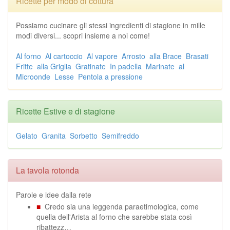
Ricette per modo di cottura
Possiamo cucinare gli stessi ingredienti di stagione in mille
modi diversi... scopri insieme a noi come!
Al forno
Al cartoccio
Al vapore
Arrosto
alla Brace
Brasati
Fritte
alla Griglia
Gratinate
In padella
Marinate
al
Microonde
Lesse
Pentola a pressione
Ricette Estive e di stagione
Gelato
Granita
Sorbetto
Semifreddo
La tavola rotonda
Parole e idee dalla rete
■
Credo sia una leggenda paraetimologica, come
quella dell'Arista al forno che sarebbe stata così
ribattezz…