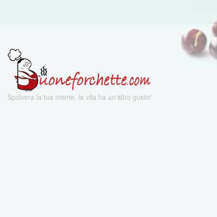
Spolvera la tua mente, la vita ha un'altro gusto!