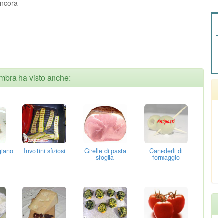
ancora
umbra ha visto anche:
giano
Involtini sfiziosi
Girelle di pasta
Canederli di
sfoglia
formaggio