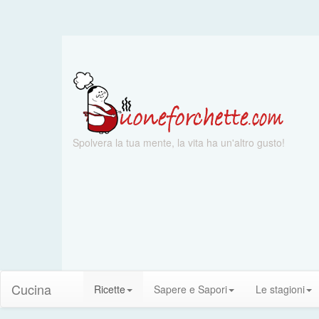
Spolvera la tua mente, la vita ha un'altro gusto!
Cucina
Ricette
Sapere e Sapori
Le stagioni