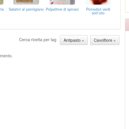
tta
Salatini al parmigiano
Polpettine di spinaci
Pomodori verdi
sott’olio
Cerca ricetta per tag
Antipasto »
Cavolfiore »
ommento.