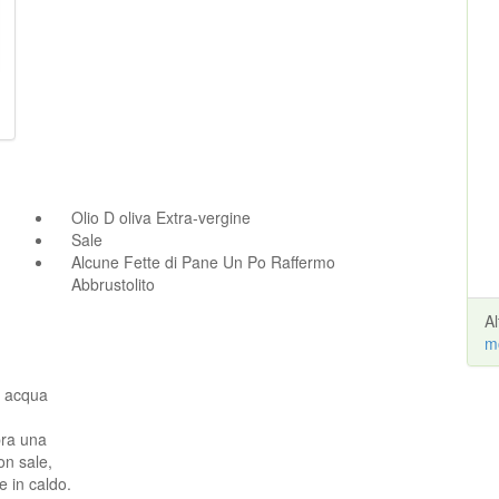
Olio D oliva Extra-vergine
Sale
Alcune Fette di Pane Un Po Raffermo
Abbrustolito
A
m
n acqua
pra una
on sale,
 in caldo.