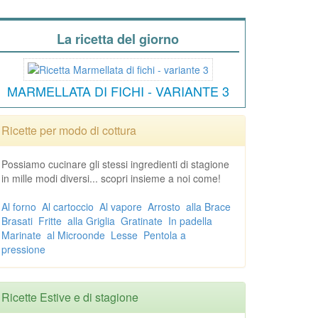
La ricetta del giorno
MARMELLATA DI FICHI - VARIANTE 3
Ricette per modo di cottura
Possiamo cucinare gli stessi ingredienti di stagione
in mille modi diversi... scopri insieme a noi come!
Al forno
Al cartoccio
Al vapore
Arrosto
alla Brace
Brasati
Fritte
alla Griglia
Gratinate
In padella
Marinate
al Microonde
Lesse
Pentola a
pressione
Ricette Estive e di stagione