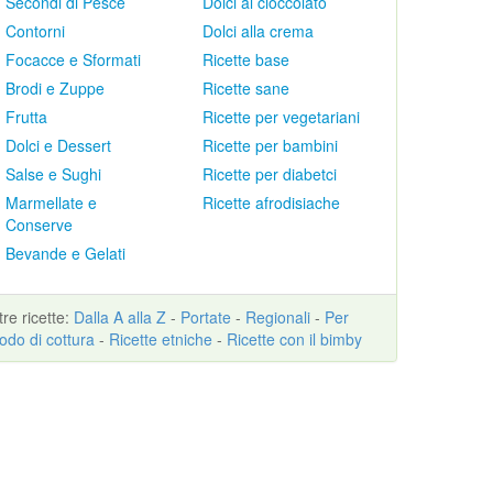
Secondi di Pesce
Dolci al cioccolato
Contorni
Dolci alla crema
Focacce e Sformati
Ricette base
Brodi e Zuppe
Ricette sane
Frutta
Ricette per vegetariani
Dolci e Dessert
Ricette per bambini
Salse e Sughi
Ricette per diabetci
Marmellate e
Ricette afrodisiache
Conserve
Bevande e Gelati
ltre
ricette
:
Dalla A alla Z
-
Portate
-
Regionali
-
Per
odo di cottura
-
Ricette etniche
-
Ricette con il bimby