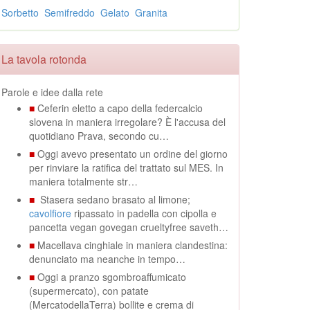
Sorbetto
Semifreddo
Gelato
Granita
La tavola rotonda
Parole e idee dalla rete
■
Ceferin eletto a capo della federcalcio
slovena in maniera irregolare? È l'accusa del
quotidiano Prava, secondo cu…
■
Oggi avevo presentato un ordine del giorno
per rinviare la ratifica del trattato sul MES. In
maniera totalmente str…
■
Stasera sedano brasato al limone;
cavolfiore
ripassato in padella con cipolla e
pancetta vegan govegan crueltyfree saveth…
■
Macellava cinghiale in maniera clandestina:
denunciato ma neanche in tempo…
■
Oggi a pranzo sgombroaffumicato
(supermercato), con patate
(MercatodellaTerra) bollite e crema di