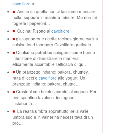
cavolfiore
a…
■
Anche su quello non ci facciamo mancare
nulla, seppure in maniera minore. Ma non mi
togliete i peperoni…
■
Cucina: Risotto al
cavolfiore
■
giallopeperone ricetta recipes giorno cucina
cuisine food foodporn Cavolfiore gratinato
■
Qualcuno potrebbe spiegarci come hanno
intenzione di dimostrare in maniera
eticamente accettabile l'efficacia di qu…
■
Un pranzetto indiano: pakora, chutney,
raita di ceci e
cavolfiore
allo yogurt. Un
pranzetto indiano: pakora, chutne…
■
Crostoni con boletus carpini al cognac. Per
uno spuntino favoloso. instagood
instabontà…
■
La realtà umbra soprattutto nella valle
umbra sud e in valnerina necessitava di un
pro…