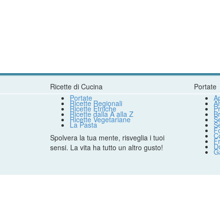
Ricette di Cucina
Portate
Portate
Ap
Ricette Regionali
An
Ricette Etniche
Pr
Ricette dalla A alla Z
B
Ricette Vegetariane
S
La Pasta
S
F
Co
Spolvera la tua mente, risveglia i tuoi
Fr
Do
sensi. La vita ha tutto un altro gusto!
G