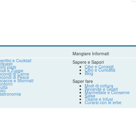
Mangiare Informati
eritivi e Cocktail
Sapere e Sapori
tipasti
Cibo e Consigli
imi piatti
Cibo e Curiosità
rodi e Zuppe
Blog
econdi di Carne
econdi di Pesce
ocacce e Sformati
Saper fare
ntorni
Modi di cottura
utta
Bevande e Gelati
lci
Marmellate e Conserve
astronomia
Salse
Tisane e Infusi
Curarsi con le erbe