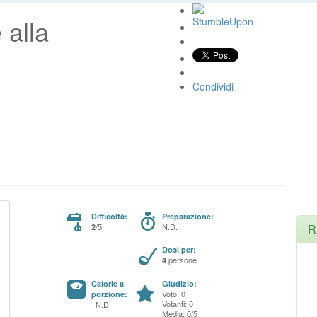
 alla
Condividi
Difficoltá:
Preparazione:
/5
N.D.
R
2
Dosi per:
persone
4
Calorie a
Giudizio:
Voto: 0
porzione:
Votanti: 0
N.D.
Media: 0/5