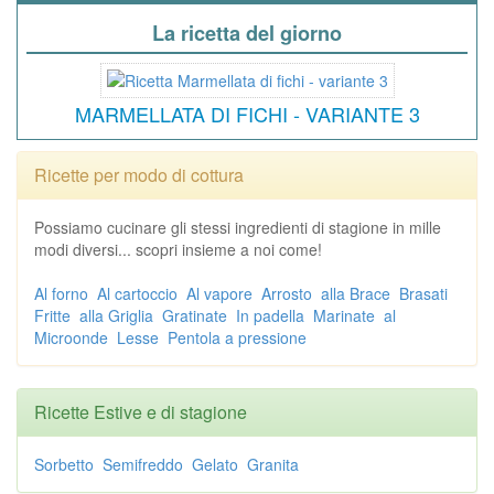
La ricetta del giorno
MARMELLATA DI FICHI - VARIANTE 3
Ricette per modo di cottura
Possiamo cucinare gli stessi ingredienti di stagione in mille
modi diversi... scopri insieme a noi come!
Al forno
Al cartoccio
Al vapore
Arrosto
alla Brace
Brasati
Fritte
alla Griglia
Gratinate
In padella
Marinate
al
Microonde
Lesse
Pentola a pressione
Ricette Estive e di stagione
Sorbetto
Semifreddo
Gelato
Granita