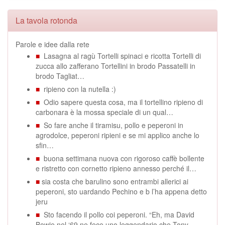
La tavola rotonda
Parole e idee dalla rete
■
Lasagna al ragù Tortelli spinaci e ricotta Tortelli di
zucca allo zafferano Tortellini in brodo Passatelli in
brodo Tagliat…
■
ripieno con la nutella :)
■
Odio sapere questa cosa, ma il tortellino ripieno di
carbonara è la mossa speciale di un qual…
■
So fare anche il tiramisu, pollo e peperoni in
agrodolce, peperoni ripieni e se mi applico anche lo
sfin…
■
buona settimana nuova con rigoroso caffè bollente
e ristretto con cornetto ripieno annesso perché il…
■
sia costa che barulino sono entrambi allerici ai
peperoni, sto uardando Pechino e b l’ha appena detto
jeru
■
Sto facendo il pollo coi peperoni. “Eh, ma David
Bowie nel ‘69 ne fece uno leggendario che Tony