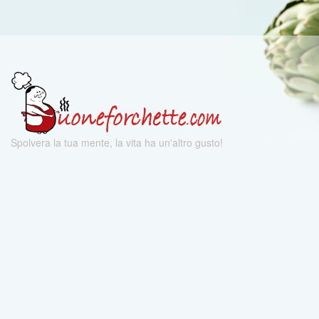
Spolvera la tua mente, la vita ha un'altro gusto!