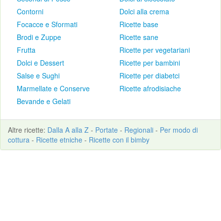
Contorni
Dolci alla crema
Focacce e Sformati
Ricette base
Brodi e Zuppe
Ricette sane
Frutta
Ricette per vegetariani
Dolci e Dessert
Ricette per bambini
Salse e Sughi
Ricette per diabetci
Marmellate e Conserve
Ricette afrodisiache
Bevande e Gelati
Altre
ricette
:
Dalla A alla Z
-
Portate
-
Regionali
-
Per modo di
cottura
-
Ricette etniche
-
Ricette con il bimby