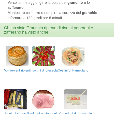
Verso la fine aggiungere la polpa del
granchio
e lo
zafferano
.
Mantecare col burro e riempire la corazza del
granchio
.
Infornare a 180 gradi per 5 minuti.
Chi ha visto Granchio ripieno di riso ai peperoni e
zafferano ha visto anche:
Vol-au-vent ripieni
Involtini di bresaola
Cestini di Parmigiano
Involtini sfiziosi
Girelle di pasta sfoglia
Canederli di formaggio