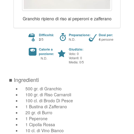
Granchio ripieno di riso ai peperoni e zafferano
Difficoltá:
Preparazione:
Dosi per:
/5
N.D.
persone
2
4
Calorie a
Giudizio:
Voto: 0
porzione:
Votanti: 0
N.D.
Media: 0/5
■ Ingredienti
500 gr. di Granchio
100 gr. di Riso Carnaroli
100 cl. di Brodo Di Pesce
1 Bustina di Zafferano
20 gr. di Burro
1 Peperone
1 Cipolla Rossa
10 cl. di Vino Bianco