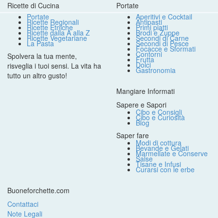
Ricette di Cucina
Portate
Portate
Aperitivi e Cocktail
Ricette Regionali
Antipasti
Ricette Etniche
Primi piatti
Ricette dalla A alla Z
Brodi e Zuppe
Ricette Vegetariane
Secondi di Carne
La Pasta
Secondi di Pesce
Focacce e Sformati
Contorni
Spolvera la tua mente,
Frutta
Dolci
risveglia i tuoi sensi. La vita ha
Gastronomia
tutto un altro gusto!
Mangiare Informati
Sapere e Sapori
Cibo e Consigli
Cibo e Curiosità
Blog
Saper fare
Modi di cottura
Bevande e Gelati
Marmellate e Conserve
Salse
Tisane e Infusi
Curarsi con le erbe
Buoneforchette.com
Contattaci
Note Legali