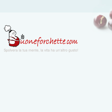
Spolvera la tua mente, la vita ha un'altro gusto!