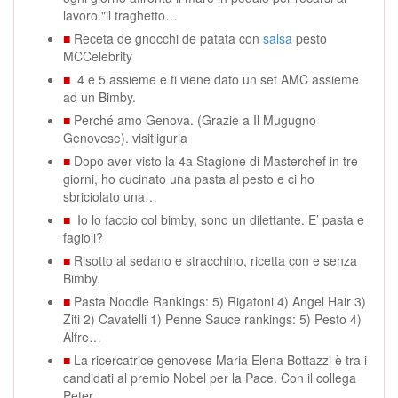
lavoro."il traghetto…
■
Receta de gnocchi de patata con
salsa
pesto
MCCelebrity
■
4 e 5 assieme e ti viene dato un set AMC assieme
ad un Bimby.
■
Perché amo Genova. (Grazie a Il Mugugno
Genovese). visitliguria
■
Dopo aver visto la 4a Stagione di Masterchef in tre
giorni, ho cucinato una pasta al pesto e ci ho
sbriciolato una…
■
Io lo faccio col bimby, sono un dilettante. E’ pasta e
fagioli?
■
Risotto al sedano e stracchino, ricetta con e senza
Bimby.
■
Pasta Noodle Rankings: 5) Rigatoni 4) Angel Hair 3)
Ziti 2) Cavatelli 1) Penne Sauce rankings: 5) Pesto 4)
Alfre…
■
La ricercatrice genovese Maria Elena Bottazzi è tra i
candidati al premio Nobel per la Pace. Con il collega
Peter…