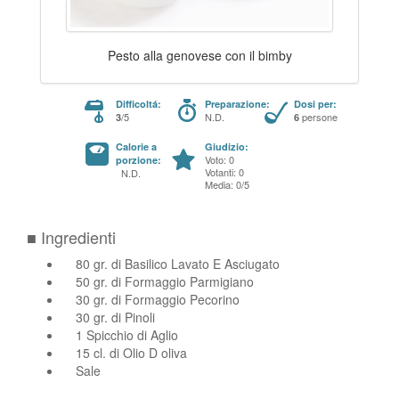
Pesto alla genovese con il bimby
Difficoltá:
Preparazione:
Dosi per:
/5
N.D.
persone
3
6
Calorie a
Giudizio:
Voto: 0
porzione:
Votanti: 0
N.D.
Media: 0/5
■ Ingredienti
80 gr. di Basilico Lavato E Asciugato
50 gr. di Formaggio Parmigiano
30 gr. di Formaggio Pecorino
30 gr. di Pinoli
1 Spicchio di Aglio
15 cl. di Olio D oliva
Sale