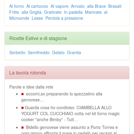
Al forno
Al cartoccio
Al vapore
Arrosto
alla Brace
Brasati
Fritte
alla Griglia
Gratinate
In padella
Marinate
al
Microonde
Lesse
Pentola a pressione
Ricette Estive e di stagione
Sorbetto
Semifreddo
Gelato
Granita
La tavola rotonda
Parole e idee dalla rete
■
eccomi,so preparando lo spezzatino alla
genovese…
■
Guarda cosa ho condiviso: CIAMBELLA ALLO
YOGURT COL CUCCHIAIO cotta nel kit forno magic
cooker "anche Bimby" - Tutt…
■
Bidello genovese viene assunto a Porto Torres e
ogni giorno affronta il mare in pedalò per recarsi al