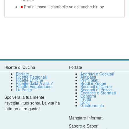
■
Fratini toscani ciambelle veloci anche bimby
Ricette di Cucina
Portate
Portate
Aperitivi e Cocktail
Ricette Regionali
Antipasti
Ricette Etniche
Primi piatti
Ricette dalla A alla Z
Brodi e Zuppe
Ricette Vegetariane
Secondi di Carne
La Pasta
Secondi di Pesce
Focacce e Sformati
Contorni
Spolvera la tua mente,
Frutta
Dolci
risveglia i tuoi sensi. La vita ha
Gastronomia
tutto un altro gusto!
Mangiare Informati
Sapere e Sapori