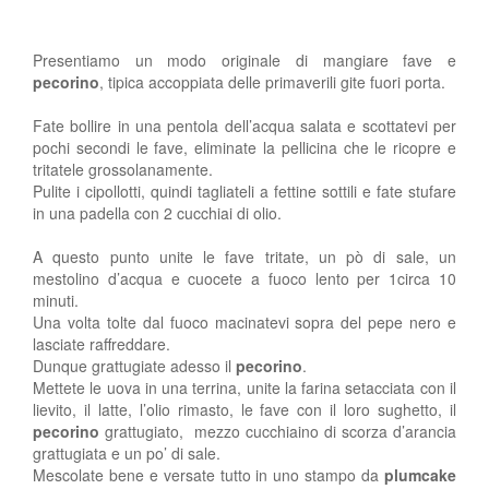
Presentiamo un modo originale di mangiare fave e
pecorino
, tipica accoppiata delle primaverili gite fuori porta.
Fate bollire in una pentola dell’acqua salata e scottatevi per
pochi secondi le fave, eliminate la pellicina che le ricopre e
tritatele grossolanamente.
Pulite i cipollotti, quindi tagliateli a fettine sottili e fate stufare
in una padella con 2 cucchiai di olio.
A questo punto unite le fave tritate, un pò di sale, un
mestolino d’acqua e cuocete a fuoco lento per 1circa 10
minuti.
Una volta tolte dal fuoco macinatevi sopra del pepe nero e
lasciate raffreddare.
Dunque grattugiate adesso il
pecorino
.
Mettete le uova in una terrina, unite la farina setacciata con il
lievito, il latte, l’olio rimasto, le fave con il loro sughetto, il
pecorino
grattugiato, mezzo cucchiaino di scorza d’arancia
grattugiata e un po’ di sale.
Mescolate bene e versate tutto in uno stampo da
plumcake