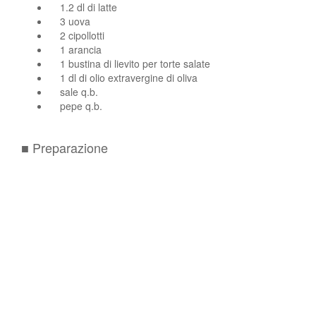
1.2 dl di latte
3 uova
2 cipollotti
1 arancia
1 bustina di lievito per torte salate
1 dl di olio extravergine di oliva
sale q.b.
pepe q.b.
■ Preparazione