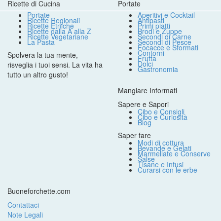
Ricette di Cucina
Portate
Portate
Aperitivi e Cocktail
Ricette Regionali
Antipasti
Ricette Etniche
Primi piatti
Ricette dalla A alla Z
Brodi e Zuppe
Ricette Vegetariane
Secondi di Carne
La Pasta
Secondi di Pesce
Focacce e Sformati
Contorni
Spolvera la tua mente,
Frutta
Dolci
risveglia i tuoi sensi. La vita ha
Gastronomia
tutto un altro gusto!
Mangiare Informati
Sapere e Sapori
Cibo e Consigli
Cibo e Curiosità
Blog
Saper fare
Modi di cottura
Bevande e Gelati
Marmellate e Conserve
Salse
Tisane e Infusi
Curarsi con le erbe
Buoneforchette.com
Contattaci
Note Legali