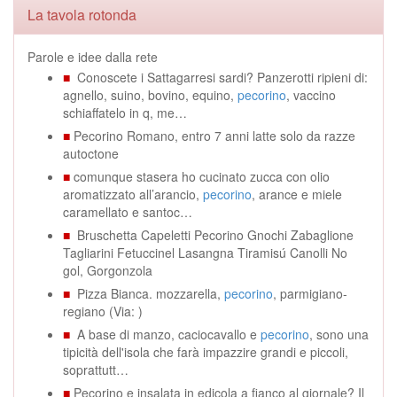
La tavola rotonda
Parole e idee dalla rete
■
Conoscete i Sattagarresi sardi? Panzerotti ripieni di:
agnello, suino, bovino, equino,
pecorino
, vaccino
schiaffatelo in q, me…
■
Pecorino Romano, entro 7 anni latte solo da razze
autoctone
■
comunque stasera ho cucinato zucca con olio
aromatizzato all’arancio,
pecorino
, arance e miele
caramellato e santoc…
■
Bruschetta Capeletti Pecorino Gnochi Zabaglione
Tagliarini Fetuccinel Lasangna Tiramisú Canolli No
gol, Gorgonzola
■
Pizza Bianca. mozzarella,
pecorino
, parmigiano-
regiano (Via: )
■
A base di manzo, caciocavallo e
pecorino
, sono una
tipicità dell'isola che farà impazzire grandi e piccoli,
soprattutt…
■
Pecorino e insalata in edicola a fianco al giornale? Il