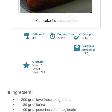
Plumcake fave e pecorino
Difficoltá:
Preparazione:
Dosi per:
/5
min
N.D.
3
75
Calorie a
porzione:
N.D.
Giudizio:
Voto: 15
Votanti: 3
Media: 5/5
■ Ingredienti
200 gr di fave fresche sgranate
180 gr di farina
100 gr di pecorino semi-stagionato