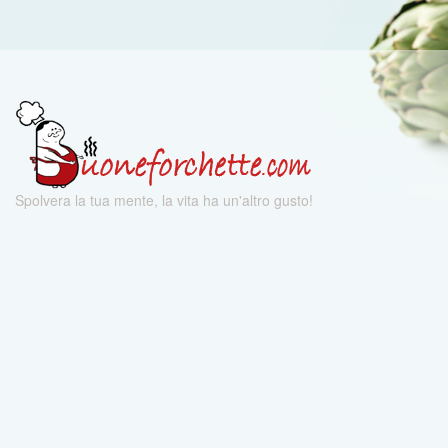
Spolvera la tua mente, la vita ha un'altro gusto!