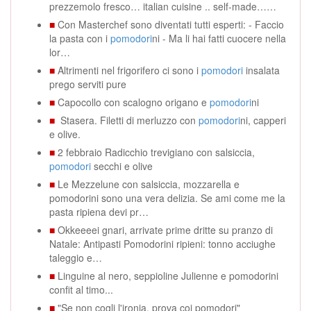
prezzemolo fresco… italian cuisine .. self-made……
■
Con Masterchef sono diventati tutti esperti: - Faccio
la pasta con i
pomodori
ni - Ma li hai fatti cuocere nella
lor…
■
Altrimenti nel frigorifero ci sono i
pomodori
insalata
prego serviti pure
■
Capocollo con scalogno origano e
pomodori
ni
■
Stasera. Filetti di merluzzo con
pomodori
ni, capperi
e olive.
■
2 febbraio Radicchio trevigiano con salsiccia,
pomodori
secchi e olive
■
Le Mezzelune con salsiccia, mozzarella e
pomodorini sono una vera delizia. Se ami come me la
pasta ripiena devi pr…
■
Okkeeeei gnari, arrivate prime dritte su pranzo di
Natale: Antipasti Pomodorini ripieni: tonno acciughe
taleggio e…
■
Linguine al nero, seppioline Julienne e pomodorini
confit al timo...
■
"Se non cogli l'ironia, prova coi pomodori"