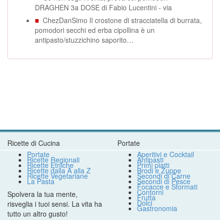
DRAGHEN 3a DOSE di Fabio Lucentini - via
■
ChezDanSimo Il crostone di stracciatella di burrata,
pomodori secchi ed erba cipollina è un
antipasto/stuzzichino saporito…
Ricette di Cucina
Portate
Portate
Aperitivi e Cocktail
Ricette Regionali
Antipasti
Ricette Etniche
Primi piatti
Ricette dalla A alla Z
Brodi e Zuppe
Ricette Vegetariane
Secondi di Carne
La Pasta
Secondi di Pesce
Focacce e Sformati
Contorni
Spolvera la tua mente,
Frutta
Dolci
risveglia i tuoi sensi. La vita ha
Gastronomia
tutto un altro gusto!