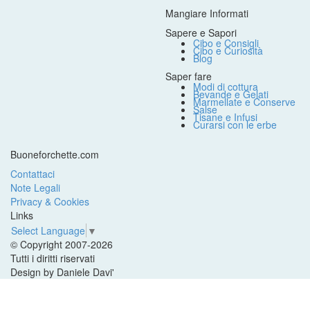
Mangiare Informati
Sapere e Sapori
Cibo e Consigli
Cibo e Curiosità
Blog
Saper fare
Modi di cottura
Bevande e Gelati
Marmellate e Conserve
Salse
Tisane e Infusi
Curarsi con le erbe
Buoneforchette.com
Contattaci
Note Legali
Privacy & Cookies
Links
Select Language
▼
© Copyright 2007-2026
Tutti i diritti riservati
Design by Daniele Davi'