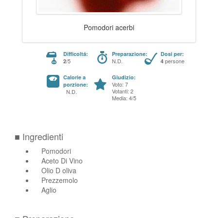
Pomodori acerbi
Difficoltá:
Preparazione:
Dosi per:
/5
N.D.
persone
2
4
Calorie a
Giudizio:
Voto: 7
porzione:
Votanti: 2
N.D.
Media: 4/5
■ Ingredienti
Pomodori
Aceto Di Vino
Olio D oliva
Prezzemolo
Aglio