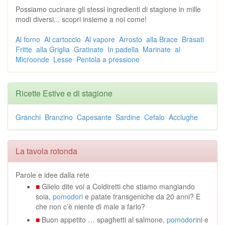
Possiamo cucinare gli stessi ingredienti di stagione in mille
modi diversi... scopri insieme a noi come!
Al forno
Al cartoccio
Al vapore
Arrosto
alla Brace
Brasati
Fritte
alla Griglia
Gratinate
In padella
Marinate
al
Microonde
Lesse
Pentola a pressione
Ricette Estive e di stagione
Granchi
Branzino
Capesante
Sardine
Cefalo
Acciughe
La tavola rotonda
Parole e idee dalla rete
■
Glielo dite voi a Coldiretti che stiamo mangiando
soia,
pomodori
e patate transgeniche da 20 anni? E
che non c’è niente di male a farlo?
■
Buon appetito … spaghetti al salmone,
pomodori
ni e