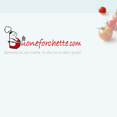
Spolvera la tua mente, la vita ha un'altro gusto!