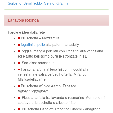
Sorbetto
Semifreddo
Gelato
Granita
La tavola rotonda
Parole e idee dalla rete
■
Bruschetta + Mozzarella
■
fegatini di pollo
alla palermitanasicily
■
oggi si mangia polenta con i fegatini alla veneziana
ed è tutto bellissimo pure le stronzate in TL
■
See also: bruschetta
■
Faraona farcita ai fegatini con finocchi alla
veneziana e salsa verde, Horteria, Mirano.
Misticadellacarne
■
Bruschetta w/ pico &amp; Tabasco
&gt;&gt;&gt;&gt;&gt;
■
Piccola farfalla tra lavanda e rosmarino Mentre io mi
sbafavo di bruschetta e alicette fritte
■
Bruschetta Capeletti Pecorino Gnochi Zabaglione