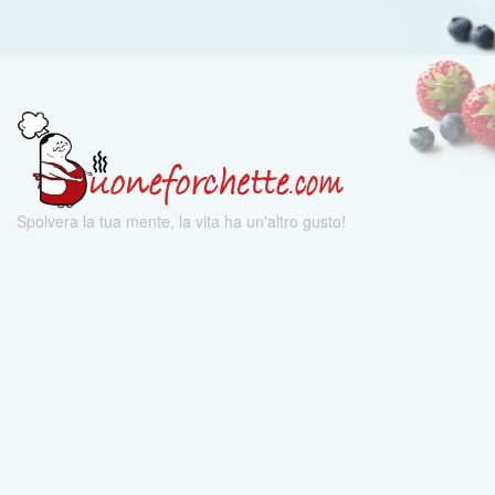
Spolvera la tua mente, la vita ha un'altro gusto!