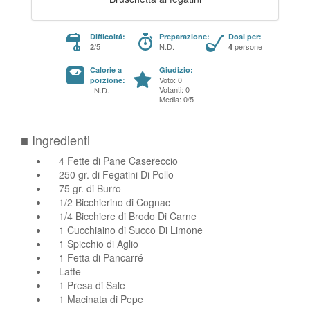
Difficoltá:
Preparazione:
Dosi per:
/5
N.D.
persone
2
4
Calorie a
Giudizio:
Voto: 0
porzione:
Votanti: 0
N.D.
Media: 0/5
■ Ingredienti
4 Fette di Pane Casereccio
250 gr. di Fegatini Di Pollo
75 gr. di Burro
1/2 Bicchierino di Cognac
1/4 Bicchiere di Brodo Di Carne
1 Cucchiaino di Succo Di Limone
1 Spicchio di Aglio
1 Fetta di Pancarré
Latte
1 Presa di Sale
1 Macinata di Pepe