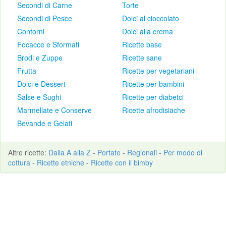
Secondi di Carne
Torte
Secondi di Pesce
Dolci al cioccolato
Contorni
Dolci alla crema
Focacce e Sformati
Ricette base
Brodi e Zuppe
Ricette sane
Frutta
Ricette per vegetariani
Dolci e Dessert
Ricette per bambini
Salse e Sughi
Ricette per diabetci
Marmellate e Conserve
Ricette afrodisiache
Bevande e Gelati
Altre
ricette
:
Dalla A alla Z
-
Portate
-
Regionali
-
Per modo di
cottura
-
Ricette etniche
-
Ricette con il bimby