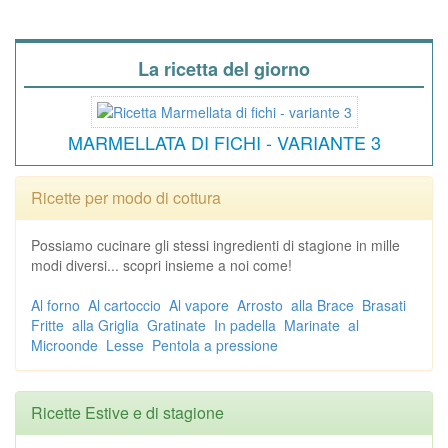
La ricetta del giorno
MARMELLATA DI FICHI - VARIANTE 3
Ricette per modo di cottura
Possiamo cucinare gli stessi ingredienti di stagione in mille
modi diversi... scopri insieme a noi come!
Al forno
Al cartoccio
Al vapore
Arrosto
alla Brace
Brasati
Fritte
alla Griglia
Gratinate
In padella
Marinate
al
Microonde
Lesse
Pentola a pressione
Ricette Estive e di stagione