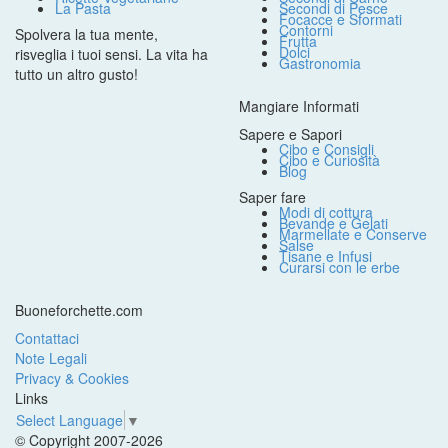
La Pasta
Secondi di Pesce
Focacce e Sformati
Contorni
Spolvera la tua mente,
Frutta
Dolci
risveglia i tuoi sensi. La vita ha
Gastronomia
tutto un altro gusto!
Mangiare Informati
Sapere e Sapori
Cibo e Consigli
Cibo e Curiosità
Blog
Saper fare
Modi di cottura
Bevande e Gelati
Marmellate e Conserve
Salse
Tisane e Infusi
Curarsi con le erbe
Buoneforchette.com
Contattaci
Note Legali
Privacy & Cookies
Links
Select Language
▼
© Copyright 2007-2026