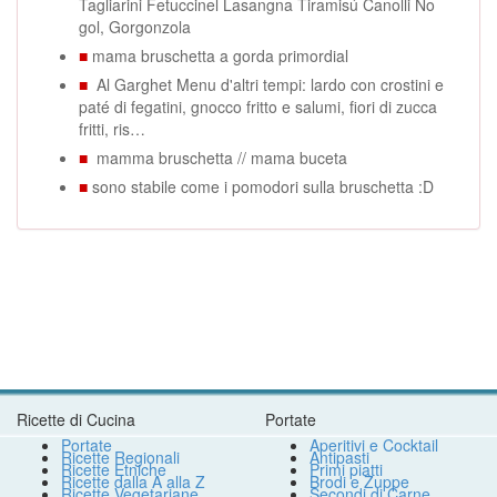
Tagliarini Fetuccinel Lasangna Tiramisú Canolli No
gol, Gorgonzola
■
mama bruschetta a gorda primordial
■
Al Garghet Menu d'altri tempi: lardo con crostini e
paté di fegatini, gnocco fritto e salumi, fiori di zucca
fritti, ris…
■
mamma bruschetta // mama buceta
■
sono stabile come i pomodori sulla bruschetta :D
Ricette di Cucina
Portate
Portate
Aperitivi e Cocktail
Ricette Regionali
Antipasti
Ricette Etniche
Primi piatti
Ricette dalla A alla Z
Brodi e Zuppe
Ricette Vegetariane
Secondi di Carne