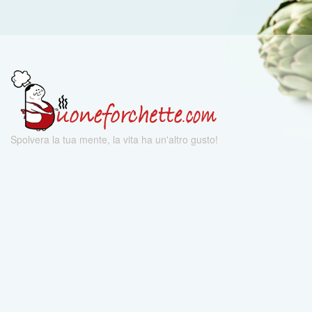
Spolvera la tua mente, la vita ha un'altro gusto!