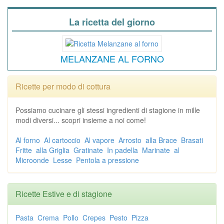
La ricetta del giorno
MELANZANE AL FORNO
Ricette per modo di cottura
Possiamo cucinare gli stessi ingredienti di stagione in mille
modi diversi... scopri insieme a noi come!
Al forno
Al cartoccio
Al vapore
Arrosto
alla Brace
Brasati
Fritte
alla Griglia
Gratinate
In padella
Marinate
al
Microonde
Lesse
Pentola a pressione
Ricette Estive e di stagione
Pasta
Crema
Pollo
Crepes
Pesto
Pizza