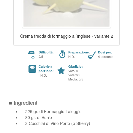
Crema fredda di formaggio all’inglese - variante 2
Difficoltá:
Preparazione:
Dosi per:
/5
N.D.
persone
2
4
Calorie a
Giudizio:
Voto: 0
porzione:
Votanti: 0
N.D.
Media: 0/5
■ Ingredienti
225 gr. di Formaggio Taleggio
80 gr. di Burro
2 Cucchiai di Vino Porto (o Sherry)