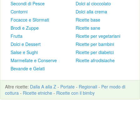
Secondi di Pesce
Dolci al cioccolato
Contorni
Dolci alla crema
Focacce e Sformati
Ricette base
Brodi e Zuppe
Ricette sane
Frutta
Ricette per vegetariani
Dolci e Dessert
Ricette per bambini
Salse e Sughi
Ricette per diabetci
Marmellate e Conserve
Ricette afrodisiache
Bevande e Gelati
Altre
ricette
:
Dalla A alla Z
-
Portate
-
Regionali
-
Per modo di
cottura
-
Ricette etniche
-
Ricette con il bimby