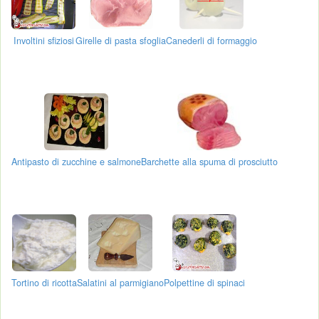
Involtini sfiziosi
Girelle di pasta sfoglia
Canederli di formaggio
Antipasto di zucchine e salmone
Barchette alla spuma di prosciutto
Tortino di ricotta
Salatini al parmigiano
Polpettine di spinaci