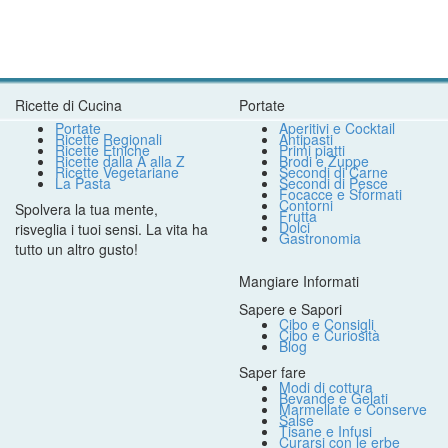
Ricette di Cucina
Portate
Portate
Aperitivi e Cocktail
Ricette Regionali
Antipasti
Ricette Etniche
Primi piatti
Ricette dalla A alla Z
Brodi e Zuppe
Ricette Vegetariane
Secondi di Carne
La Pasta
Secondi di Pesce
Focacce e Sformati
Contorni
Spolvera la tua mente,
Frutta
Dolci
risveglia i tuoi sensi. La vita ha
Gastronomia
tutto un altro gusto!
Mangiare Informati
Sapere e Sapori
Cibo e Consigli
Cibo e Curiosità
Blog
Saper fare
Modi di cottura
Bevande e Gelati
Marmellate e Conserve
Salse
Tisane e Infusi
Curarsi con le erbe