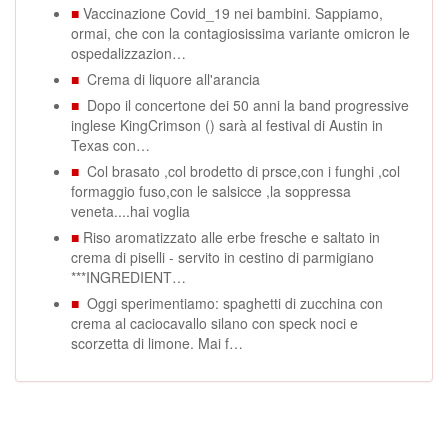
■
Vaccinazione Covid_19 nei bambini. Sappiamo,
ormai, che con la contagiosissima variante omicron le
ospedalizzazion…
■
Crema di liquore all'arancia
■
Dopo il concertone dei 50 anni la band progressive
inglese KingCrimson () sarà al festival di Austin in
Texas con…
■
Col brasato ,col brodetto di prsce,con i funghi ,col
formaggio fuso,con le salsicce ,la soppressa
veneta....hai voglia
■
Riso aromatizzato alle erbe fresche e saltato in
crema di piselli - servito in cestino di parmigiano
***INGREDIENT…
■
Oggi sperimentiamo: spaghetti di zucchina con
crema al caciocavallo silano con speck noci e
scorzetta di limone. Mai f…